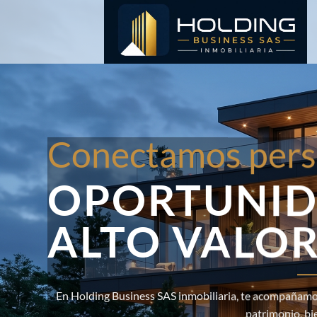
Saltar
al
contenido
Conectamos pers
OPORTUNID
ALTO VALO
En Holding Business SAS inmobiliaria, te acompañamos
patrimonio, bi