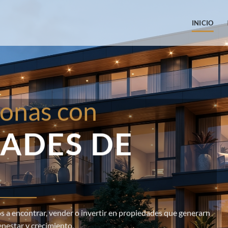
INICIO
onas con
ADES DE
R
 a encontrar, vender o invertir en propiedades que generarn
enestar y crecimiento.