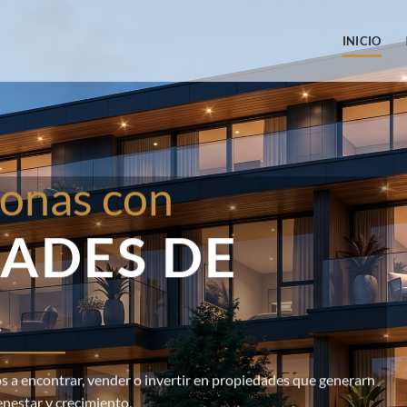
INICIO
onas con
ADES DE
R
 a encontrar, vender o invertir en propiedades que generarn
enestar y crecimiento.