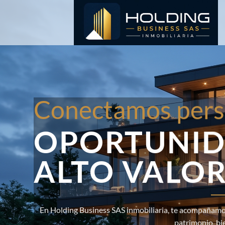
Saltar
al
contenido
Conectamos pers
OPORTUNID
ALTO VALO
En Holding Business SAS inmobiliaria, te acompañamos
patrimonio, bi