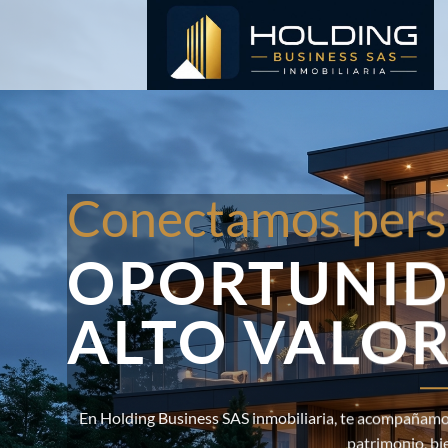
Saltar
al
contenido
Conectamos pers
OPORTUNID
ALTO VALO
En Holding Business SAS inmobiliaria, te acompañamos
patrimonio, bi