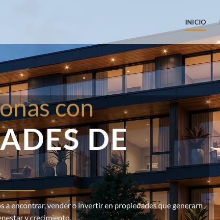
INICIO
onas con
ADES DE
R
 a encontrar, vender o invertir en propiedades que generarn
enestar y crecimiento.