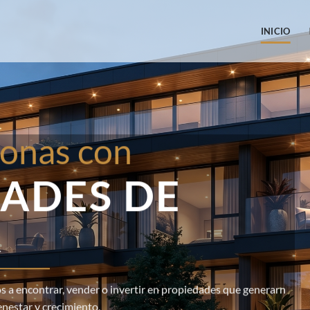
INICIO
onas con
ADES DE
R
 a encontrar, vender o invertir en propiedades que generarn
enestar y crecimiento.