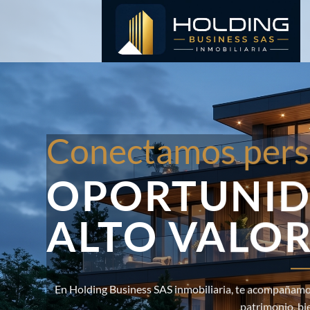
Saltar
al
contenido
Conectamos pers
OPORTUNID
ALTO VALO
En Holding Business SAS inmobiliaria, te acompañamos
patrimonio, bi