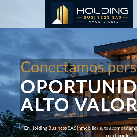
Saltar
al
contenido
Conectamos pers
OPORTUNID
ALTO VALO
En Holding Business SAS inmobiliaria, te acompañamos
patrimonio, bi