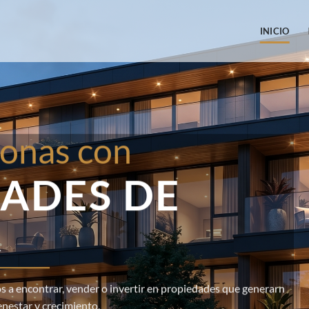
INICIO
onas con
ADES DE
R
 a encontrar, vender o invertir en propiedades que generarn
enestar y crecimiento.