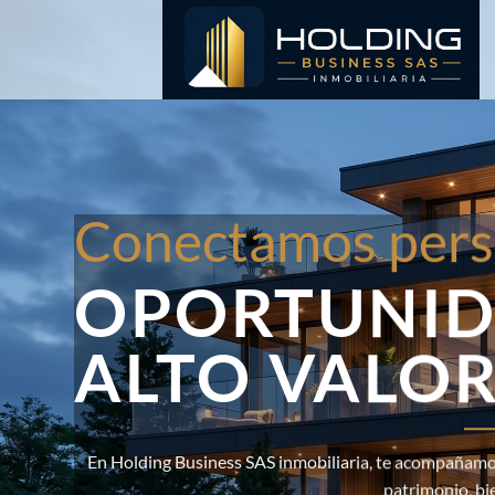
Saltar
al
contenido
Conectamos pers
OPORTUNID
ALTO VALO
En Holding Business SAS inmobiliaria, te acompañamos
patrimonio, bi