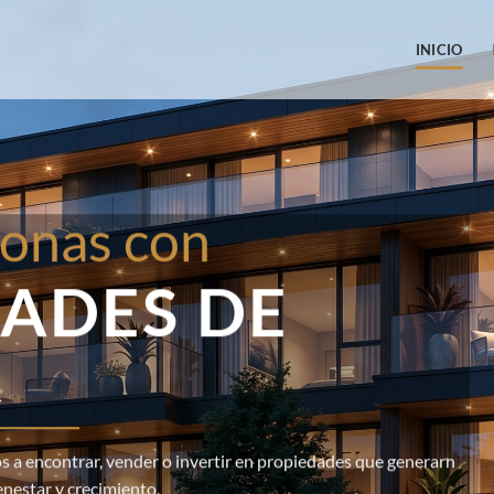
INICIO
onas con
ADES DE
R
 a encontrar, vender o invertir en propiedades que generarn
enestar y crecimiento.