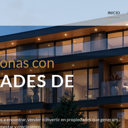
INICIO
onas con
ADES DE
R
 a encontrar, vender o invertir en propiedades que generarn
enestar y crecimiento.