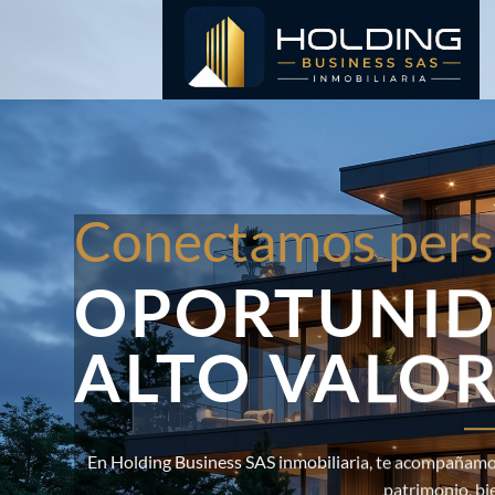
Saltar
al
contenido
Conectamos pers
OPORTUNID
ALTO VALO
En Holding Business SAS inmobiliaria, te acompañamos
patrimonio, bi