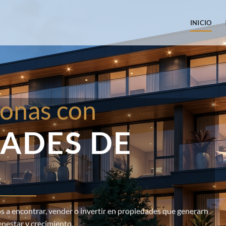
INICIO
onas con
ADES DE
R
 a encontrar, vender o invertir en propiedades que generarn
enestar y crecimiento.