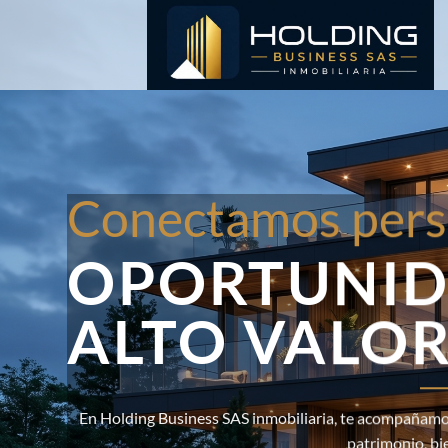
Saltar
al
contenido
Conectamos pers
OPORTUNID
ALTO VALO
En Holding Business SAS inmobiliaria, te acompañamos
patrimonio, bi