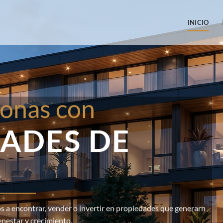
INICIO
onas con
ADES DE
R
 a encontrar, vender o invertir en propiedades que generarn
enestar y crecimiento.