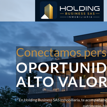
Saltar
al
contenido
Conectamos pers
OPORTUNID
ALTO VALO
En Holding Business SAS inmobiliaria, te acompañamos
patrimonio, bi