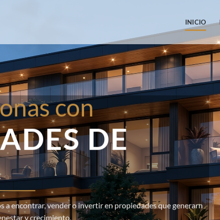
INICIO
onas con
ADES DE
R
 a encontrar, vender o invertir en propiedades que generarn
enestar y crecimiento.