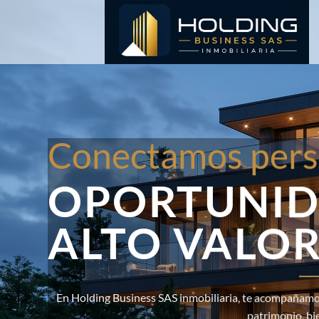
Saltar
al
contenido
Conectamos pers
OPORTUNID
ALTO VALO
En Holding Business SAS inmobiliaria, te acompañamos
patrimonio, bi