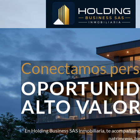
Saltar
al
contenido
Conectamos pers
OPORTUNID
ALTO VALO
En Holding Business SAS inmobiliaria, te acompañamos
patrimonio, bi