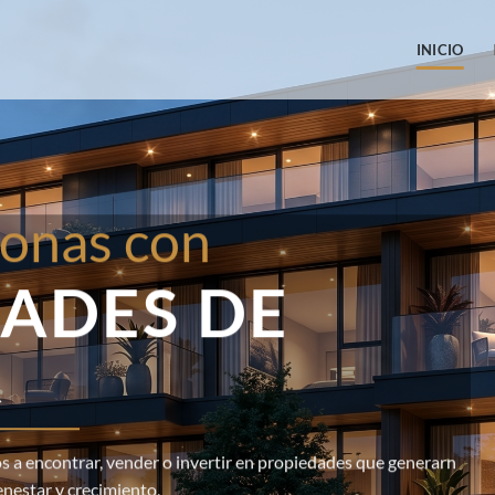
INICIO
onas con
ADES DE
R
 a encontrar, vender o invertir en propiedades que generarn
enestar y crecimiento.